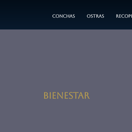
conchas
ostras
Recop
Bienestar