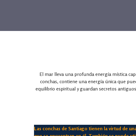
El mar lleva una profunda energía mística ca
conchas, contiene una energía única que puede
equilibrio espiritual y guardan secretos antiguo
Las conchas de Santiago tienen la virtud de un
que se encuentran en él. También se puede util