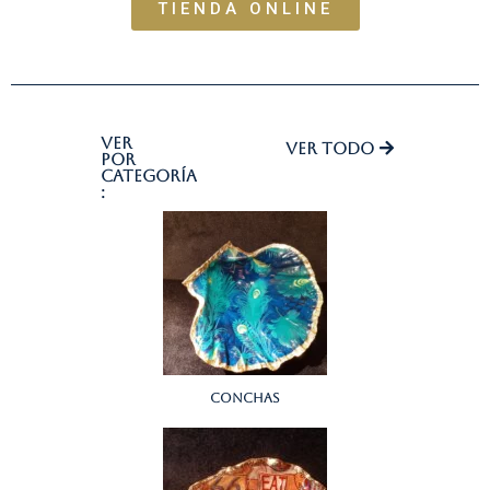
TIENDA ONLINE
Ver
Ver todo
por
categoría
:
Conchas